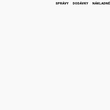
SPRÁVY
DODÁVKY
NÁKLADNÉ
46 300
1 430
18 600