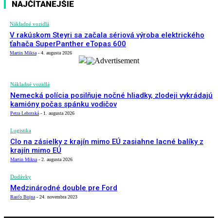
NAJČÍTANEJŠIE
Nákladné vozidlá
V rakúskom Steyri sa začala sériová výroba elektrického
ťahača SuperPanther eTopas 600
Martin Miksa
-
4. augusta 2026
Nákladné vozidlá
Nemecká polícia posilňuje nočné hliadky, zlodeji vykrádajú
kamióny počas spánku vodičov
Petra Lehotská
-
1. augusta 2026
Logistika
Clo na zásielky z krajín mimo EÚ zasiahne lacné balíky z
krajín mimo EÚ
Martin Miksa
-
2. augusta 2026
Dodávky
Medzinárodné double pre Ford
Rasťo Bujna
-
24. novembra 2023