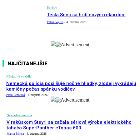
Správy
Tesla Semi sa hrdí novým rekordom
Patrik Vojtuš
-
4. októbra 2023
NAJČÍTANEJŠIE
Nákladné vozidlá
Nemecká polícia posilňuje nočné hliadky, zlodeji vykrádajú
kamióny počas spánku vodičov
Petra Lehotská
-
1. augusta 2026
Nákladné vozidlá
V rakúskom Steyri sa začala sériová výroba elektrického
ťahača SuperPanther eTopas 600
Martin Miksa
-
4. augusta 2026