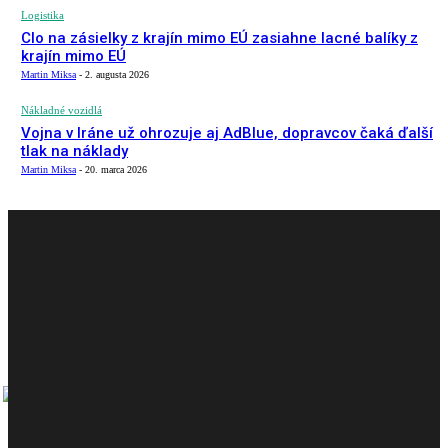
Logistika
Clo na zásielky z krajín mimo EÚ zasiahne lacné balíky z
krajín mimo EÚ
Martin Miksa
-
2. augusta 2026
Nákladné vozidlá
Vojna v Iráne už ohrozuje aj AdBlue, dopravcov čaká ďalší
tlak na náklady
Martin Miksa
-
20. marca 2026
AKTUÁLNE VYDANIE
PREDOŠLÉ VYDANIE
CARGO MAGAZÍN