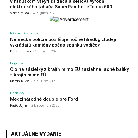
V rakúskom Steyri sa začala sériová výroba
elektrického ťahača SuperPanther eTopas 600
Martin Miksa
-
4. augusta 2026
Nákladné vozidlá
Nemecká polícia posilňuje nočné hliadky, zlodeji
vykrádajú kamióny počas spánku vodičov
Petra Lehotská
-
1. augusta 2026
Logistika
Clo na zásielky z krajín mimo EÚ zasiahne lacné balíky
z krajín mimo EÚ
Martin Miksa
-
2. augusta 2026
Dodávky
Medzinárodné double pre Ford
Rasťo Bujna
-
24. novembra 2023
AKTUÁLNE VYDANIE