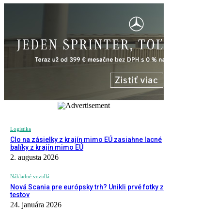
Logistika
Clo na zásielky z krajín mimo EÚ zasiahne lacné
balíky z krajín mimo EÚ
2. augusta 2026
Nákladné vozidlá
Nová Scania pre európsky trh? Unikli prvé fotky z
testov
24. januára 2026