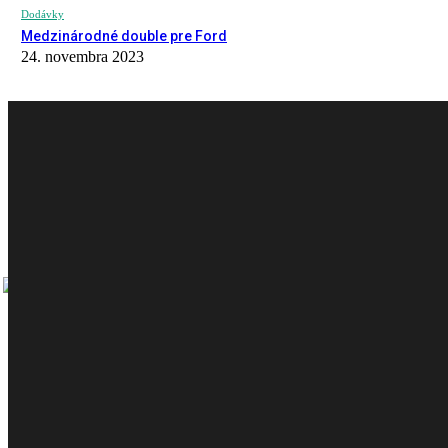
Dodávky
Medzinárodné double pre Ford
24. novembra 2023
AKTUÁLNE VYDANIE
PREDOŠLÉ VYDANIE
CARGO MAGAZÍN