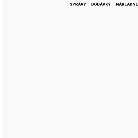
SPRÁVY
DODÁVKY
NÁKLADNÉ
46 300
1 430
18 600