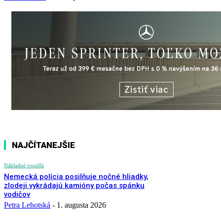
NAJČÍTANEJŠIE
Nákladné vozidlá
Nemecká polícia posilňuje nočné hliadky,
zlodeji vykrádajú kamióny počas spánku
vodičov
Petra Lehotská
-
1. augusta 2026