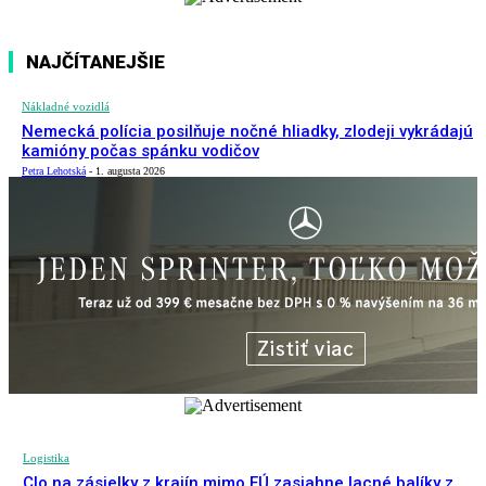
NAJČÍTANEJŠIE
Nákladné vozidlá
Nemecká polícia posilňuje nočné hliadky, zlodeji vykrádajú
kamióny počas spánku vodičov
Petra Lehotská
-
1. augusta 2026
Logistika
Clo na zásielky z krajín mimo EÚ zasiahne lacné balíky z