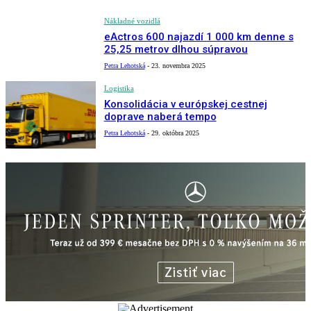
Nákladné vozidlá
eActros 600 najazdí 1 000 km denne s
25,25 metrov dlhou súpravou
Petra Lehotská
-
23. novembra 2025
Logistika
Konsolidácia v európskej cestnej
doprave naberá tempo
Petra Lehotská
-
29. októbra 2025