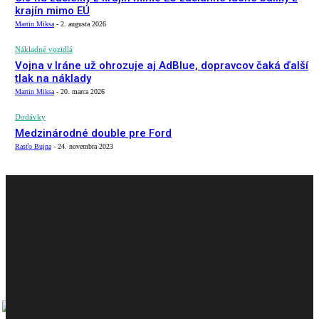
krajín mimo EÚ
Martin Miksa
-
2. augusta 2026
Nákladné vozidlá
Vojna v Iráne už ohrozuje aj AdBlue, dopravcov čaká ďalší
tlak na náklady
Martin Miksa
-
20. marca 2026
Dodávky
Medzinárodné double pre Ford
Rasťo Bujna
-
24. novembra 2023
AKTUÁLNE VYDANIE
PREDOŠLÉ VYDANIE
CARGO MAGAZÍN