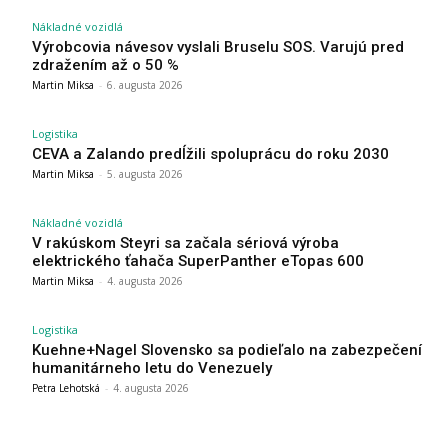
Nákladné vozidlá
Výrobcovia návesov vyslali Bruselu SOS. Varujú pred
zdražením až o 50 %
Martin Miksa
-
6. augusta 2026
Logistika
CEVA a Zalando predĺžili spoluprácu do roku 2030
Martin Miksa
-
5. augusta 2026
Nákladné vozidlá
V rakúskom Steyri sa začala sériová výroba
elektrického ťahača SuperPanther eTopas 600
Martin Miksa
-
4. augusta 2026
Logistika
Kuehne+Nagel Slovensko sa podieľalo na zabezpečení
humanitárneho letu do Venezuely
Petra Lehotská
-
4. augusta 2026