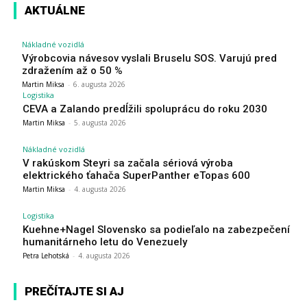
AKTUÁLNE
Nákladné vozidlá
Výrobcovia návesov vyslali Bruselu SOS. Varujú pred
zdražením až o 50 %
Martin Miksa
-
6. augusta 2026
Logistika
CEVA a Zalando predĺžili spoluprácu do roku 2030
Martin Miksa
-
5. augusta 2026
Nákladné vozidlá
V rakúskom Steyri sa začala sériová výroba
elektrického ťahača SuperPanther eTopas 600
Martin Miksa
-
4. augusta 2026
Logistika
Kuehne+Nagel Slovensko sa podieľalo na zabezpečení
humanitárneho letu do Venezuely
Petra Lehotská
-
4. augusta 2026
PREČÍTAJTE SI AJ