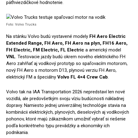
päťhviezdičkové hodnotenie.
Foto: Volvo Trucks
Na stánku Volvo budú vystavené modely
FH Aero Electric
Extended Range, FH Aero, FH Aero na plyn, FH16 Aero,
FH Electric, FM Electric, FL Electric
a americký model
VNL
. Testovacie jazdy budú okrem nového elektrického FH
Aero zahŕňať aj vodíkový prototyp so spaľovacím motorom,
nový FH Aero s motorom D13, plynovú verziu FH Aero,
elektrický FM a špeciálny
Volvo FL 4×4 Crew Cab
.
Volvo tak na IAA Transportation 2026 nepredstaví len nové
vozidlá, ale predovšetkým svoju víziu budúcnosti nákladnej
dopravy. Namiesto jednej univerzálnej technológie stavia na
kombinácii elektrických, plynových, dieselových aj vodíkových
pohonov, ktoré majú zákazníkom umožniť vybrať si riešenie
podľa konkrétneho typu prevádzky a ekonomiky ich
podnikania.