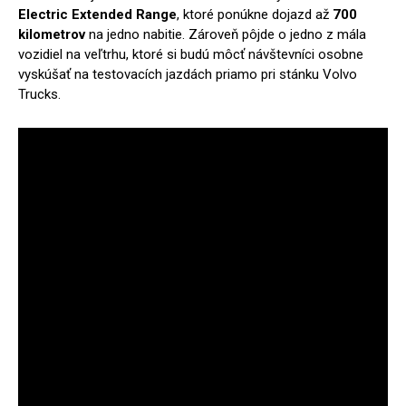
Electric Extended Range
, ktoré ponúkne dojazd až
700
kilometrov
na jedno nabitie. Zároveň pôjde o jedno z mála
vozidiel na veľtrhu, ktoré si budú môcť návštevníci osobne
vyskúšať na testovacích jazdách priamo pri stánku Volvo
Trucks.