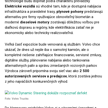
technológie budú dopĺňať podľa charakteru prevádzky.
Elektrické vozidlá
sú vhodné tam, kde je dostupná nabíjacia
infraštruktúra a pravidelné trasy,
plynové pohony
predstavujú
alternatívu pre firmy využívajúce obnoviteľný biometán a
moderné
dieselové motory
zostávajú dôležitou voľbou pre
diaľkovú dopravu a regióny, kde elektrifikácia zatiaľ nie je
ekonomicky alebo technicky realizovateľná.
Veľká časť expozície bude venovaná aj službám. Volvo chce
ukázať, že dnes už nejde iba o samotný kamión, ale o
kompletné riešenie zahŕňajúce financovanie, servisné zmluvy,
digitálne služby, plánovanie nabíjania alebo tankovania
alternatívnych palív a správu zmiešaných vozových parkov.
Výrobca zároveň pripomína svoju sieť viac ako
2 500
autorizovaných servisov a predajcov
, ktorá zostáva jednou
z jeho najväčších konkurenčných výhod.
Foto: Volvo Trucks
Do Hannoveru prichádza Volvo aj s výraznými úspechmi z