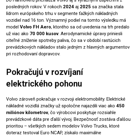
posledných rokov. V rokoch
2024
aj
2025
sa značka stala
lídrom európskeho trhu v segmente ťažkých nákladných
vozidiel nad 16 ton. Významný podiel na tomto výsledku má
model
Volvo FH Aero
, ktorého sa od uvedenia na trh predalo
už viac ako
70 000 kusov
. Aerodynamické úpravy priniesli
citeľné zníženie spotreby paliva, čo sa v období rastúcich
prevádzkových nákladov stalo jedným z hlavných argumentov
pri rozhodovaní dopravcov.
Pokračujú v rozvíjaní
elektrického pohonu
Volvo zároveň pokračuje v rozvoji elektromobility. Elektrické
nákladné vozidlá značky už spoločne najazdili viac ako
450
miliónov kilometrov
, čo výrobcovi poskytuje rozsiahle
prevádzkové dáta pre ďalší vývoj. Bezpečnosť zostáva ďalšou
prioritou – všetkých sedem modelov Volvo Trucks, ktoré
doteraz testoval Euro NCAP, získalo maximálne