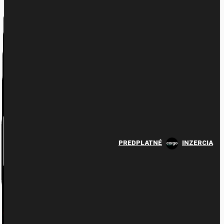
PREDPLATNÉ
INZERCIA