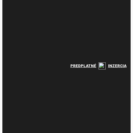
PREDPLATNÉ
INZERCIA