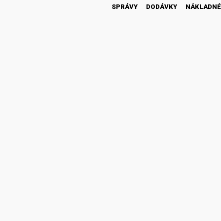
SPRÁVY
DODÁVKY
NÁKLADNÉ
46 300
1 430
18 600