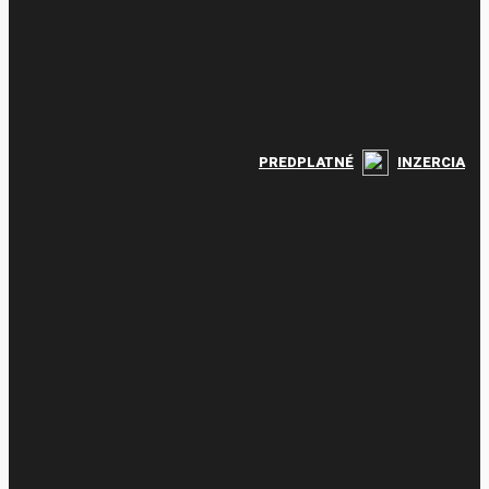
PREDPLATNÉ
INZERCIA