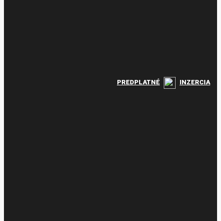
PREDPLATNÉ
INZERCIA