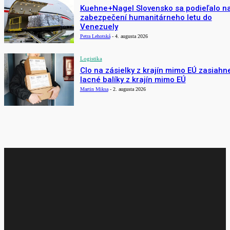
Kuehne+Nagel Slovensko sa podieľalo n
zabezpečení humanitárneho letu do
Venezuely
Petra Lehotská
-
4. augusta 2026
Logistika
Clo na zásielky z krajín mimo EÚ zasiahn
lacné balíky z krajín mimo EÚ
Martin Miksa
-
2. augusta 2026
AKTUÁLNE VYDANIE
PREDOŠLÉ VYDANIE
CARGO MAGAZÍN