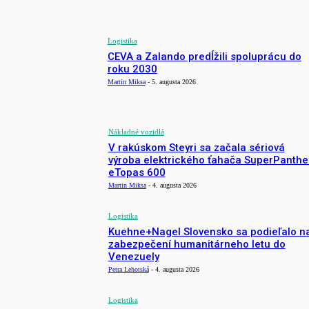
AKTUÁLNE
Logistika
CEVA a Zalando predĺžili spoluprácu do
roku 2030
Martin Miksa
-
5. augusta 2026
Nákladné vozidlá
V rakúskom Steyri sa začala sériová
výroba elektrického ťahača SuperPanthe
eTopas 600
Martin Miksa
-
4. augusta 2026
Logistika
Kuehne+Nagel Slovensko sa podieľalo n
zabezpečení humanitárneho letu do
Venezuely
Petra Lehotská
-
4. augusta 2026
Logistika