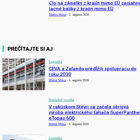
Clo na zásielky z krajín mimo EÚ zasiahn
lacné balíky z krajín mimo EÚ
Martin Miksa
-
2. augusta 2026
PREČÍTAJTE SI AJ
Logistika
CEVA a Zalando predĺžili spoluprácu do
roku 2030
Martin Miksa
-
5. augusta 2026
Nákladné vozidlá
V rakúskom Steyri sa začala sériová
výroba elektrického ťahača SuperPanthe
eTopas 600
Martin Miksa
-
4. augusta 2026
Logistika