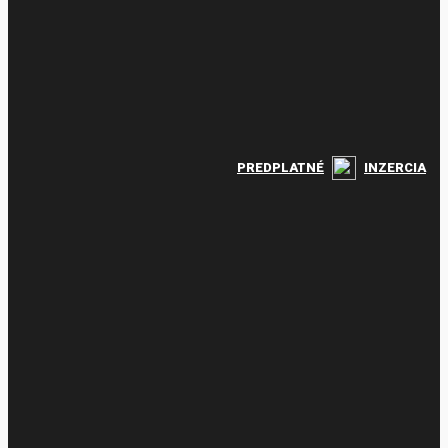
PREDPLATNÉ
INZERCIA