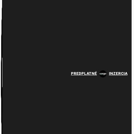
PREDPLATNÉ
INZERCIA