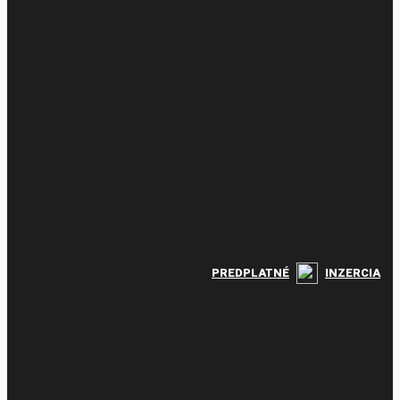
PREDPLATNÉ
INZERCIA