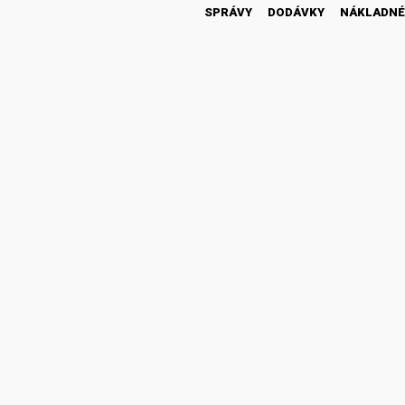
SPRÁVY
DODÁVKY
NÁKLADNÉ
46 300
1 430
18 600