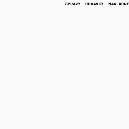
SPRÁVY
DODÁVKY
NÁKLADNÉ
46 300
1 430
18 600