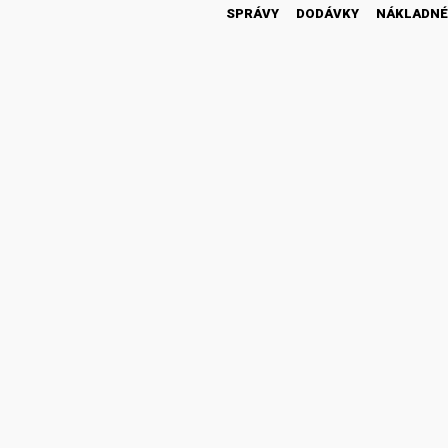
SPRÁVY
DODÁVKY
NÁKLADNÉ
46 300
1 430
18 600