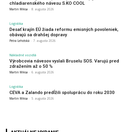
chladiarenského návesu S.KO COOL
Martin Miksa
-
8. augusta 2026
Logistika
Desať krajín EÚ žiada reformu emisných povoleniek,
obávajú sa drahšej dopravy
Petra Lehotská
-
7. augusta 2026
Nákladné vozidlá
Výrobcovia návesov vyslali Bruselu SOS. Varujú pred
zdražením až o 50 %
Martin Miksa
-
6. augusta 2026
Logistika
CEVA a Zalando predĺžili spoluprácu do roku 2030
Martin Miksa
-
5. augusta 2026