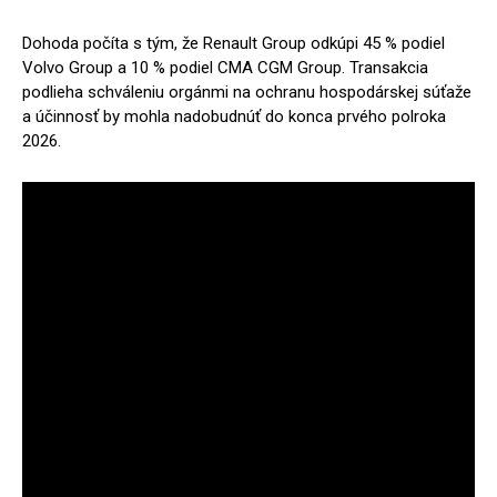
Dohoda počíta s tým, že Renault Group odkúpi 45 % podiel
Volvo Group a 10 % podiel CMA CGM Group. Transakcia
podlieha schváleniu orgánmi na ochranu hospodárskej súťaže
a účinnosť by mohla nadobudnúť do konca prvého polroka
2026.