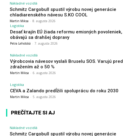
Nákladné vozidlá
Schmitz Cargobull spustil výrobu novej generácie
chladiarenského návesu S.KO COOL
Martin Miksa
-
8. augusta 2026
Logistika
Desať krajín EÚ žiada reformu emisných povoleniek,
obávajú sa drahšej dopravy
Petra Lehotská
-
7. augusta 2026
Nákladné vozidlá
Výrobcovia návesov vyslali Bruselu SOS. Varujú pred
zdražením až o 50 %
Martin Miksa
-
6. augusta 2026
Logistika
CEVA a Zalando predĺžili spoluprácu do roku 2030
Martin Miksa
-
5. augusta 2026
PREČÍTAJTE SI AJ
Nákladné vozidlá
Schmitz Cargobull spustil výrobu novej generácie