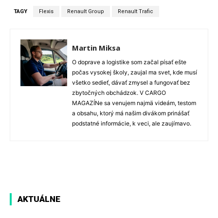
TAGY
Flexis
Renault Group
Renault Trafic
Martin Miksa
O doprave a logistike som začal písať ešte
počas vysokej školy, zaujal ma svet, kde musí
všetko sedieť, dávať zmysel a fungovať bez
zbytočných obchádzok. V CARGO
MAGAZÍNe sa venujem najmä videám, testom
a obsahu, ktorý má našim divákom prinášať
podstatné informácie, k veci, ale zaujímavo.
Facebook
X
WhatsApp
AKTUÁLNE